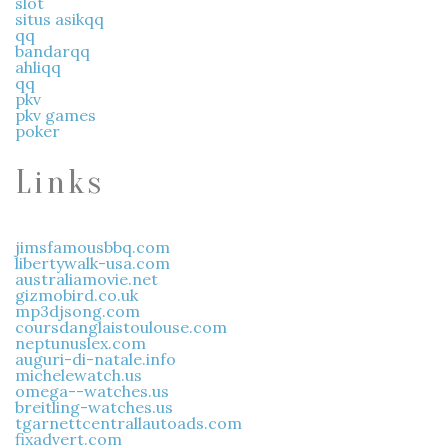
slot
situs asikqq
qq
bandarqq
ahliqq
qq
pkv
pkv games
poker
Links
jimsfamousbbq.com
libertywalk-usa.com
australiamovie.net
gizmobird.co.uk
mp3djsong.com
coursdanglaistoulouse.com
neptunuslex.com
auguri-di-natale.info
michelewatch.us
omega--watches.us
breitling-watches.us
tgarnettcentrallautoads.com
fixadvert.com