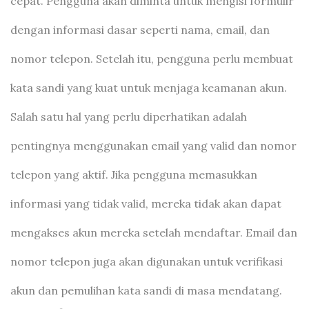
cepat. Pengguna akan diminta untuk mengisi formulir
dengan informasi dasar seperti nama, email, dan
nomor telepon. Setelah itu, pengguna perlu membuat
kata sandi yang kuat untuk menjaga keamanan akun.
Salah satu hal yang perlu diperhatikan adalah
pentingnya menggunakan email yang valid dan nomor
telepon yang aktif. Jika pengguna memasukkan
informasi yang tidak valid, mereka tidak akan dapat
mengakses akun mereka setelah mendaftar. Email dan
nomor telepon juga akan digunakan untuk verifikasi
akun dan pemulihan kata sandi di masa mendatang.