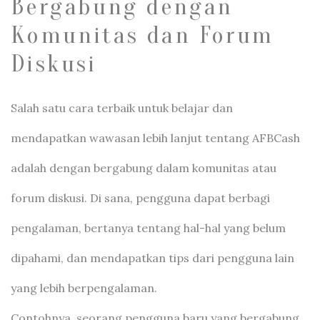
Bergabung dengan
Komunitas dan Forum
Diskusi
Salah satu cara terbaik untuk belajar dan
mendapatkan wawasan lebih lanjut tentang AFBCash
adalah dengan bergabung dalam komunitas atau
forum diskusi. Di sana, pengguna dapat berbagi
pengalaman, bertanya tentang hal-hal yang belum
dipahami, dan mendapatkan tips dari pengguna lain
yang lebih berpengalaman.
Contohnya, seorang pengguna baru yang bergabung