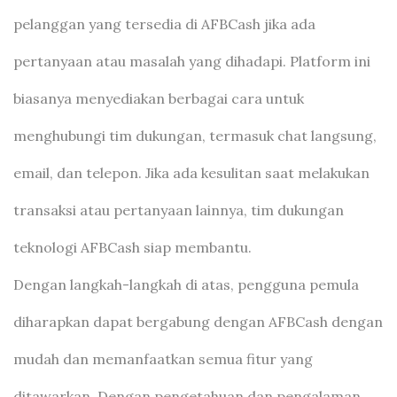
pelanggan yang tersedia di AFBCash jika ada
pertanyaan atau masalah yang dihadapi. Platform ini
biasanya menyediakan berbagai cara untuk
menghubungi tim dukungan, termasuk chat langsung,
email, dan telepon. Jika ada kesulitan saat melakukan
transaksi atau pertanyaan lainnya, tim dukungan
teknologi AFBCash siap membantu.
Dengan langkah-langkah di atas, pengguna pemula
diharapkan dapat bergabung dengan AFBCash dengan
mudah dan memanfaatkan semua fitur yang
ditawarkan. Dengan pengetahuan dan pengalaman