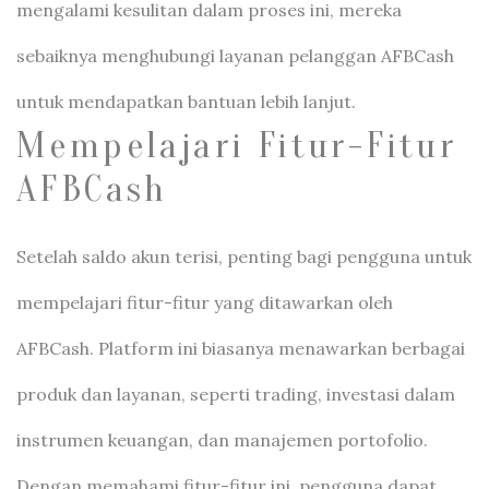
mengalami kesulitan dalam proses ini, mereka
sebaiknya menghubungi layanan pelanggan AFBCash
untuk mendapatkan bantuan lebih lanjut.
Mempelajari Fitur-Fitur
AFBCash
Setelah saldo akun terisi, penting bagi pengguna untuk
mempelajari fitur-fitur yang ditawarkan oleh
AFBCash. Platform ini biasanya menawarkan berbagai
produk dan layanan, seperti trading, investasi dalam
instrumen keuangan, dan manajemen portofolio.
Dengan memahami fitur-fitur ini, pengguna dapat