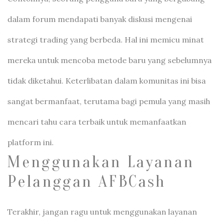
dalam forum mendapati banyak diskusi mengenai
strategi trading yang berbeda. Hal ini memicu minat
mereka untuk mencoba metode baru yang sebelumnya
tidak diketahui. Keterlibatan dalam komunitas ini bisa
sangat bermanfaat, terutama bagi pemula yang masih
mencari tahu cara terbaik untuk memanfaatkan
platform ini.
Menggunakan Layanan
Pelanggan AFBCash
Terakhir, jangan ragu untuk menggunakan layanan