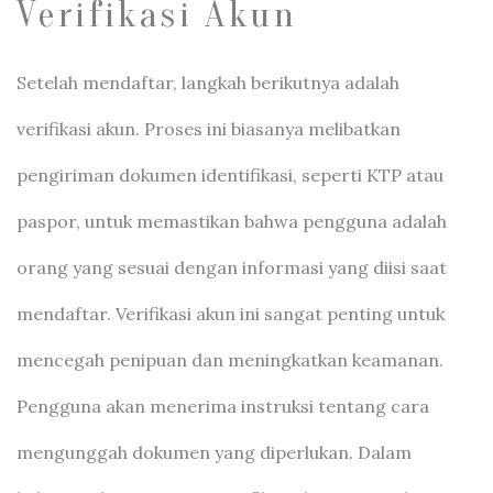
Verifikasi Akun
Setelah mendaftar, langkah berikutnya adalah
verifikasi akun. Proses ini biasanya melibatkan
pengiriman dokumen identifikasi, seperti KTP atau
paspor, untuk memastikan bahwa pengguna adalah
orang yang sesuai dengan informasi yang diisi saat
mendaftar. Verifikasi akun ini sangat penting untuk
mencegah penipuan dan meningkatkan keamanan.
Pengguna akan menerima instruksi tentang cara
mengunggah dokumen yang diperlukan. Dalam