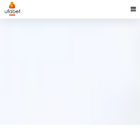
Skip
to
content