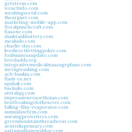
getxtrem.com
weactinfo.com
meshingsocial.com
thearguer.com
marketing-mobile-app.com
floralpunchcraft.com
fiasone.com
danktankbattery.com
mealudo.com
charlie-day.com
livedirectbettingpoker.com
foxbusinessupdate.com
lovedaddy.org
integrativemedicalmassageplano.com
mrrugwashing.com
acb-bankia.com
flash-es.net
upshak.com
backsilo.com
siviralqq.com
impressionresorthoian.com
bestfreakingclothesever.com
falling-film-evaporator.com
sumuslawfirm.com
nursingprowriters.com
greenmountainthreadwear.com
acutedispensary.com
sattamatkanewsblog.com