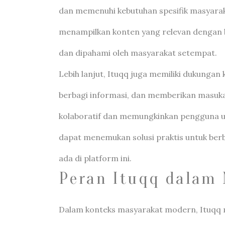
dan memenuhi kebutuhan spesifik masyaraka
menampilkan konten yang relevan dengan b
dan dipahami oleh masyarakat setempat.
Lebih lanjut, Ituqq juga memiliki dukungan
berbagi informasi, dan memberikan masuk
kolaboratif dan memungkinkan pengguna un
dapat menemukan solusi praktis untuk berb
ada di platform ini.
Peran Ituqq dalam
Dalam konteks masyarakat modern, Ituqq