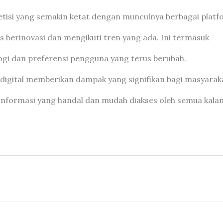
etisi yang semakin ketat dengan munculnya berbagai plat
us berinovasi dan mengikuti tren yang ada. Ini termasuk
gi dan preferensi pengguna yang terus berubah.
 digital memberikan dampak yang signifikan bagi masyarak
informasi yang handal dan mudah diakses oleh semua kala