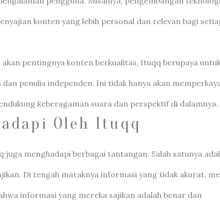
 pengalaman pengguna. Misalnya, pengembangan teknolog
ajian konten yang lebih personal dan relevan bagi setia
 akan pentingnya konten berkualitas, Ituqq berupaya untu
 dan penulis independen. Ini tidak hanya akan memperkay
mendukung keberagaman suara dan perspektif di dalamnya.
adapi Oleh Ituqq
q juga menghadapi berbagai tantangan. Salah satunya ada
jikan. Di tengah maraknya informasi yang tidak akurat, me
hwa informasi yang mereka sajikan adalah benar dan