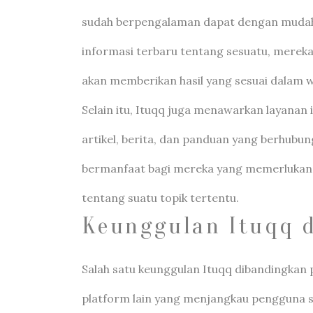
sudah berpengalaman dapat dengan mudah m
informasi terbaru tentang sesuatu, mereka
akan memberikan hasil yang sesuai dalam w
Selain itu, Ituqq juga menawarkan layana
artikel, berita, dan panduan yang berhubu
bermanfaat bagi mereka yang memerlukan 
tentang suatu topik tertentu.
Keunggulan Ituqq d
Salah satu keunggulan Ituqq dibandingkan p
platform lain yang menjangkau pengguna 