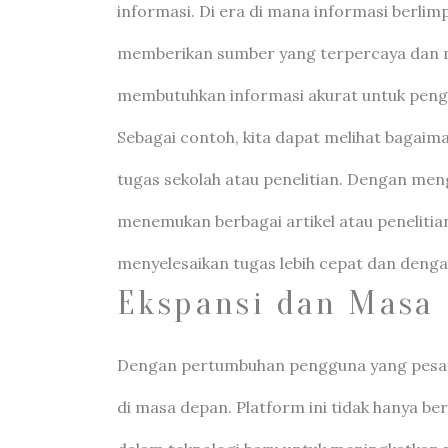
informasi. Di era di mana informasi berlimpa
memberikan sumber yang terpercaya dan m
membutuhkan informasi akurat untuk penga
Sebagai contoh, kita dapat melihat bagaim
tugas sekolah atau penelitian. Dengan men
menemukan berbagai artikel atau peneliti
menyelesaikan tugas lebih cepat dan dengan 
Ekspansi dan Masa
Dengan pertumbuhan pengguna yang pesat,
di masa depan. Platform ini tidak hanya ber