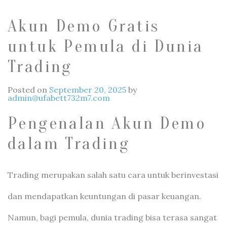
Akun Demo Gratis
untuk Pemula di Dunia
Trading
Posted on
September 20, 2025
by
admin@ufabett732m7.com
Pengenalan Akun Demo
dalam Trading
Trading merupakan salah satu cara untuk berinvestasi
dan mendapatkan keuntungan di pasar keuangan.
Namun, bagi pemula, dunia trading bisa terasa sangat