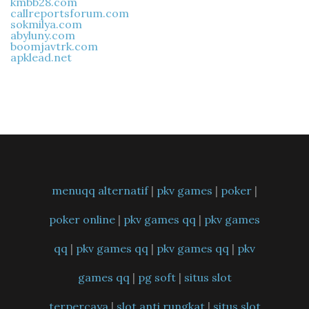
kmbb28.com
callreportsforum.com
sokmilya.com
abyluny.com
boomjavtrk.com
apklead.net
menuqq alternatif
|
pkv games
|
poker
|
poker online
|
pkv games qq
|
pkv games
qq
|
pkv games qq
|
pkv games qq
|
pkv
games qq
|
pg soft
|
situs slot
terpercaya
|
slot anti rungkat
|
situs slot