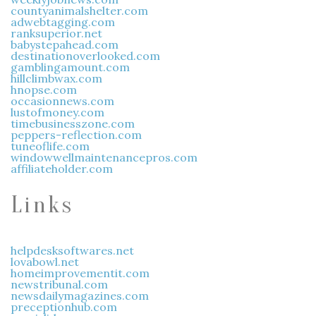
countyanimalshelter.com
adwebtagging.com
ranksuperior.net
babystepahead.com
destinationoverlooked.com
gamblingamount.com
hillclimbwax.com
hnopse.com
occasionnews.com
lustofmoney.com
timebusinesszone.com
peppers-reflection.com
tuneoflife.com
windowwellmaintenancepros.com
affiliateholder.com
Links
helpdesksoftwares.net
lovabowl.net
homeimprovementit.com
newstribunal.com
newsdailymagazines.com
preceptionhub.com