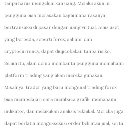
tanpa harus mengeluarkan uang. Melalui akun ini,
pengguna bisa merasakan bagaimana rasanya
bertransaksi di pasar dengan uang virtual. Jenis aset
yang berbeda, seperti forex, saham, dan
cryptocurrency, dapat diujicobakan tanpa risiko.
Selain itu, akun demo membantu pengguna memahami
platform trading yang akan mereka gunakan.
Misalnya, trader yang baru mengenal trading forex
bisa mempelajari cara membaca grafik, memahami
indikator, dan melakukan analisis teknikal. Mereka juga
dapat berlatih mengeksekusi order beli atau jual, serta