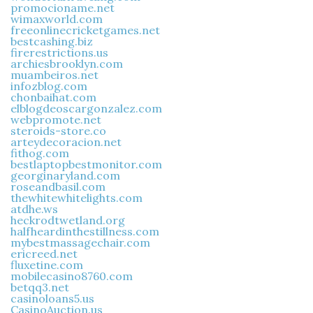
promocioname.net
wimaxworld.com
freeonlinecricketgames.net
bestcashing.biz
firerestrictions.us
archiesbrooklyn.com
muambeiros.net
infozblog.com
chonbaihat.com
elblogdeoscargonzalez.com
webpromote.net
steroids-store.co
arteydecoracion.net
fithog.com
bestlaptopbestmonitor.com
georginaryland.com
roseandbasil.com
thewhitewhitelights.com
atdhe.ws
heckrodtwetland.org
halfheardinthestillness.com
mybestmassagechair.com
ericreed.net
fluxetine.com
mobilecasino8760.com
betqq3.net
casinoloans5.us
CasinoAuction.us