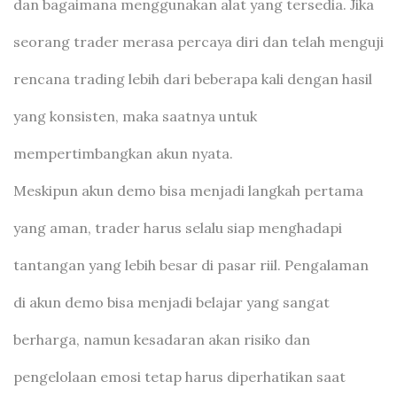
dan bagaimana menggunakan alat yang tersedia. Jika
seorang trader merasa percaya diri dan telah menguji
rencana trading lebih dari beberapa kali dengan hasil
yang konsisten, maka saatnya untuk
mempertimbangkan akun nyata.
Meskipun akun demo bisa menjadi langkah pertama
yang aman, trader harus selalu siap menghadapi
tantangan yang lebih besar di pasar riil. Pengalaman
di akun demo bisa menjadi belajar yang sangat
berharga, namun kesadaran akan risiko dan
pengelolaan emosi tetap harus diperhatikan saat