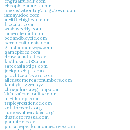
engrsaifulsaif.com
cheapbtcminers.com
unionstationtogeorgetown.com
iamayudoc.com
mylittlebighead.com
freealot.com
asahiweekly.com
supercleanut.com
bedandbicycle.com
heraldcalifornia.com
graphicmonkeys.com
gamepixies.com
drawneastart.com
fasthokislot88.com
safecasinotips.com
jackpotchips.com
proelitesoftware.com
allcustomercarenumbers.com
familyblogger.xyz
chrisjohnslawgroup.com
klub-vulcan-online.com
breitkamp.com
tripleyresidence.com
softtorrents.org
somosvulnerables.org
duatloterrassa.com
pamufon.com
porscheperformancedrive.com