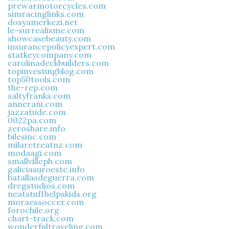
prewarmotorcycles.com
simracinglinks.com
dosyamerkezi.net
le-surrealisme.com
showcasebeauty.com
insurancepolicyexpert.com
statkeycompany.com
carolinadeckbuilders.com
topinvestingblog.com
top50tools.com
the-rep.com
saltyfranks.com
annerani.com
jazzatude.com
0022pa.com
zeroshare.info
bilesinc.com
milaretreatnz.com
modaagi.com
smallvilleph.com
galiciasuroeste.info
batallasdeguerra.com
dregstudios.com
neatstuffhelpskids.org
moraessoccer.com
forochile.org
chart-track.com
wonderfultraveling.com