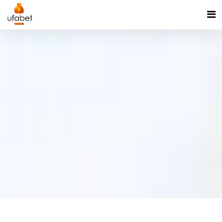
Skip
to
content