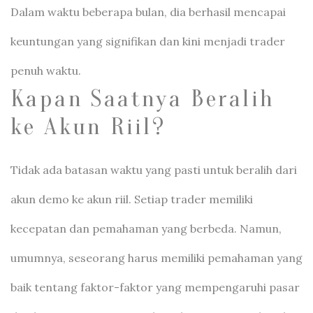
Dalam waktu beberapa bulan, dia berhasil mencapai
keuntungan yang signifikan dan kini menjadi trader
penuh waktu.
Kapan Saatnya Beralih
ke Akun Riil?
Tidak ada batasan waktu yang pasti untuk beralih dari
akun demo ke akun riil. Setiap trader memiliki
kecepatan dan pemahaman yang berbeda. Namun,
umumnya, seseorang harus memiliki pemahaman yang
baik tentang faktor-faktor yang mempengaruhi pasar