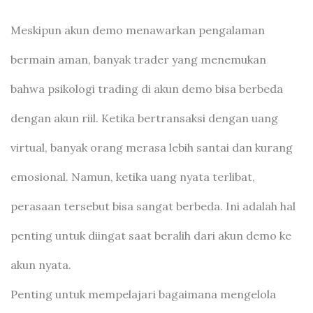
Meskipun akun demo menawarkan pengalaman
bermain aman, banyak trader yang menemukan
bahwa psikologi trading di akun demo bisa berbeda
dengan akun riil. Ketika bertransaksi dengan uang
virtual, banyak orang merasa lebih santai dan kurang
emosional. Namun, ketika uang nyata terlibat,
perasaan tersebut bisa sangat berbeda. Ini adalah hal
penting untuk diingat saat beralih dari akun demo ke
akun nyata.
Penting untuk mempelajari bagaimana mengelola