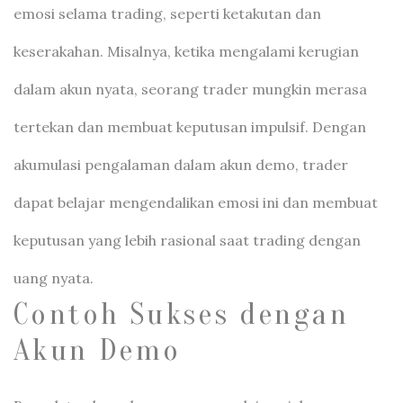
emosi selama trading, seperti ketakutan dan
keserakahan. Misalnya, ketika mengalami kerugian
dalam akun nyata, seorang trader mungkin merasa
tertekan dan membuat keputusan impulsif. Dengan
akumulasi pengalaman dalam akun demo, trader
dapat belajar mengendalikan emosi ini dan membuat
keputusan yang lebih rasional saat trading dengan
uang nyata.
Contoh Sukses dengan
Akun Demo