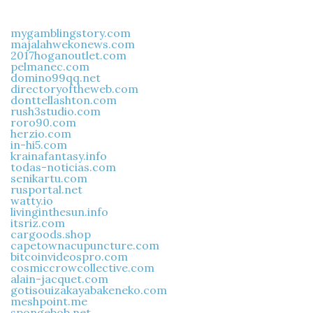
mygamblingstory.com
majalahwekonews.com
2017hoganoutlet.com
pelmanec.com
domino99qq.net
directoryoftheweb.com
donttellashton.com
rush3studio.com
roro90.com
herzio.com
in-hi5.com
krainafantasy.info
todas-noticias.com
senikartu.com
rusportal.net
watty.io
livinginthesun.info
itsriz.com
cargoods.shop
capetownacupuncture.com
bitcoinvideospro.com
cosmiccrowcollective.com
alain-jacquet.com
gotisouizakayabakeneko.com
meshpoint.me
spongebob.net